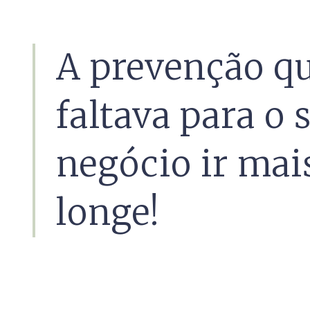
A prevenção q
faltava para o 
negócio ir mai
longe!