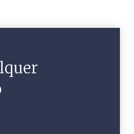
lquer
o