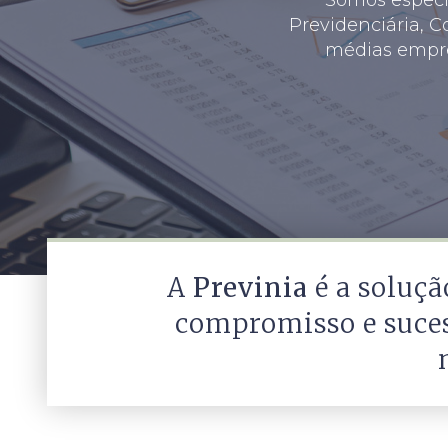
Previdenciária, C
médias empre
A
Previnia
é a soluç
compromisso e suces