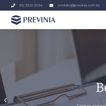
(12) 3322-3034
contato@previnia.com.br
B
Somos especia