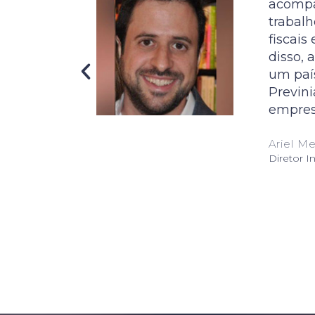
acompa
trabalh
fiscais
disso, 
um país
Previni
empres
Ariel Me
Diretor In